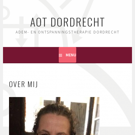
Skip
to
AOT DORDRECHT
content
ADEM- EN ONTSPANNINGSTHERAPIE DORDRECHT
MENU
OVER MIJ